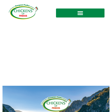
Entdecken Sie das
Programm“CHICKENS OF
PINDOS“ und den Geschmack
Europas