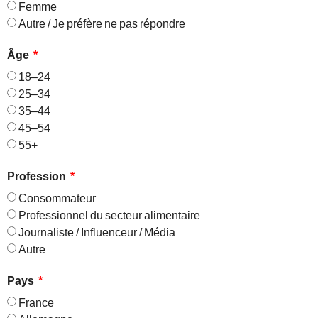
Femme
Autre / Je préfère ne pas répondre
Âge
18–24
25–34
35–44
45–54
55+
Profession
Consommateur
Professionnel du secteur alimentaire
Journaliste / Influenceur / Média
Autre
Pays
France