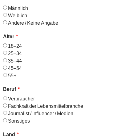
Männlich
Weiblich
Andere / Keine Angabe
Alter
18–24
25–34
35–44
45–54
55+
Beruf
Verbraucher
Fachkraft der Lebensmittelbranche
Journalist / Influencer / Medien
Sonstiges
Land